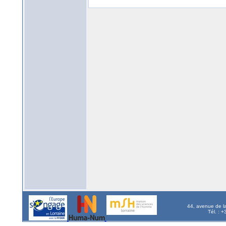
44, avenue de l
Tél. : 