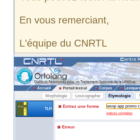
En vous remerciant,
L'équipe du CNRTL
Accueil
Portail lexical
Corpus
Lexique
Morphologie
Lexicographie
Etymologie
Entrez une forme
TLFi
notices corrigées
Erreur