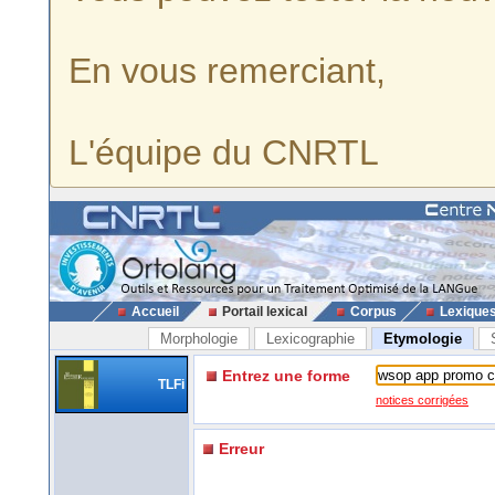
En vous remerciant,
L'équipe du CNRTL
Accueil
Portail lexical
Corpus
Lexique
Morphologie
Lexicographie
Etymologie
Entrez une forme
TLFi
notices corrigées
Erreur