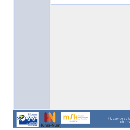
44, avenue de l
Tél. : 