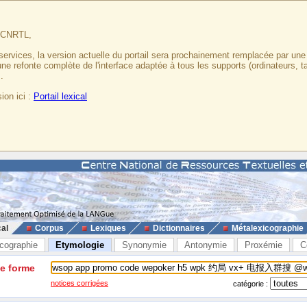
u CNRTL,
services, la version actuelle du portail sera prochainement remplacée par un
 une refonte complète de l'interface adaptée à tous les supports (ordinateurs, t
.
ion ici :
Portail lexical
cal
Corpus
Lexiques
Dictionnaires
Métalexicographie
cographie
Etymologie
Synonymie
Antonymie
Proxémie
C
ne forme
notices corrigées
catégorie :