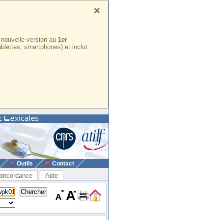
×
e nouvelle version au
1er
ablettes, smartphones) et inclut
Outils
Contact
oncordance
Aide