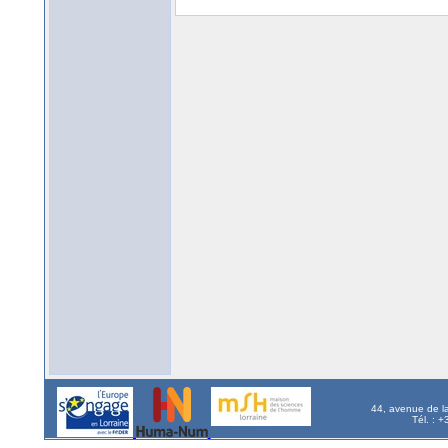
44, avenue de l
Tél. : 