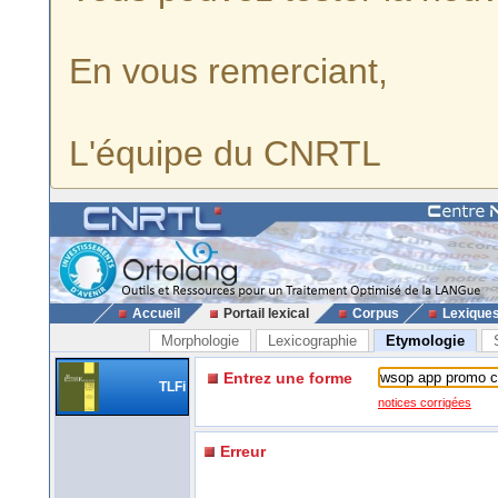
En vous remerciant,
L'équipe du CNRTL
Accueil
Portail lexical
Corpus
Lexique
Morphologie
Lexicographie
Etymologie
Entrez une forme
TLFi
notices corrigées
Erreur