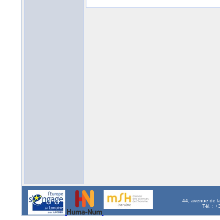
44, avenue de l
Tél. : 