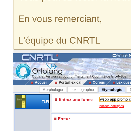
En vous remerciant,
L'équipe du CNRTL
Accueil
Portail lexical
Corpus
Lexique
Morphologie
Lexicographie
Etymologie
Entrez une forme
TLFi
notices corrigées
Erreur