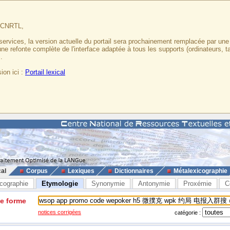
u CNRTL,
services, la version actuelle du portail sera prochainement remplacée par un
 une refonte complète de l'interface adaptée à tous les supports (ordinateurs, t
.
ion ici :
Portail lexical
cal
Corpus
Lexiques
Dictionnaires
Métalexicographie
cographie
Etymologie
Synonymie
Antonymie
Proxémie
C
ne forme
notices corrigées
catégorie :