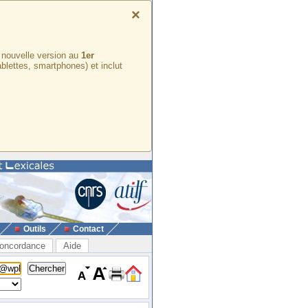
×
e nouvelle version au
1er
ablettes, smartphones) et inclut
Outils
Contact
oncordance
Aide