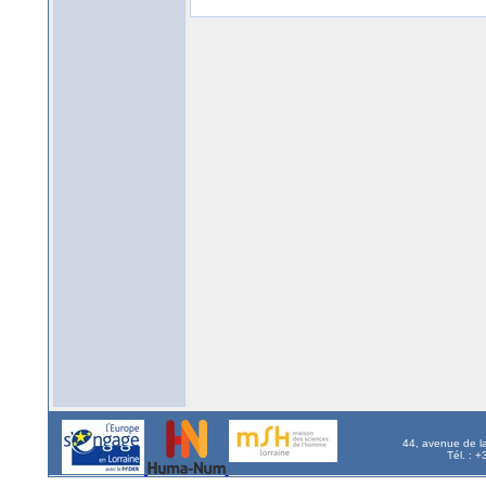
44, avenue de l
Tél. : 