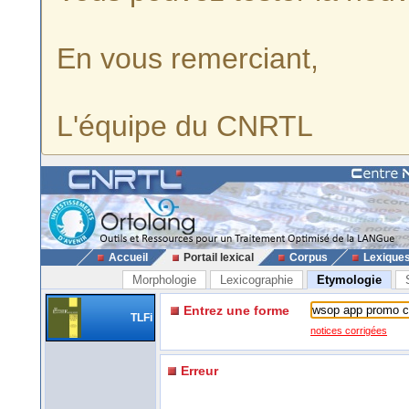
En vous remerciant,
L'équipe du CNRTL
Accueil
Portail lexical
Corpus
Lexique
Morphologie
Lexicographie
Etymologie
Entrez une forme
TLFi
notices corrigées
Erreur