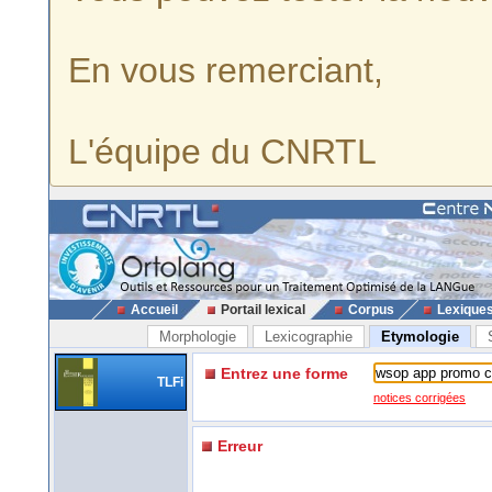
En vous remerciant,
L'équipe du CNRTL
Accueil
Portail lexical
Corpus
Lexique
Morphologie
Lexicographie
Etymologie
Entrez une forme
TLFi
notices corrigées
Erreur