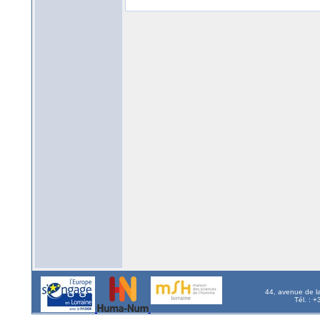
44, avenue de l
Tél. : 