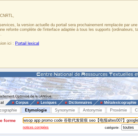
u CNRTL,
services, la version actuelle du portail sera prochainement remplacée par un
 une refonte complète de l'interface adaptée à tous les supports (ordinateurs, t
.
ion ici :
Portail lexical
cal
Corpus
Lexiques
Dictionnaires
Métalexicographie
cographie
Etymologie
Synonymie
Antonymie
Proxémie
C
ne forme
notices corrigées
catégorie :