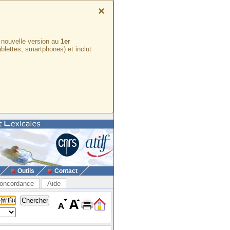
×
e nouvelle version au
1er
ablettes, smartphones) et inclut
Outils
Contact
oncordance
Aide