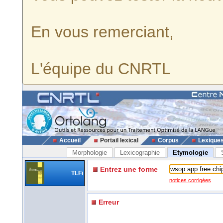
En vous remerciant,
L'équipe du CNRTL
Accueil
Portail lexical
Corpus
Lexique
Morphologie
Lexicographie
Etymologie
Entrez une forme
TLFi
notices corrigées
Erreur