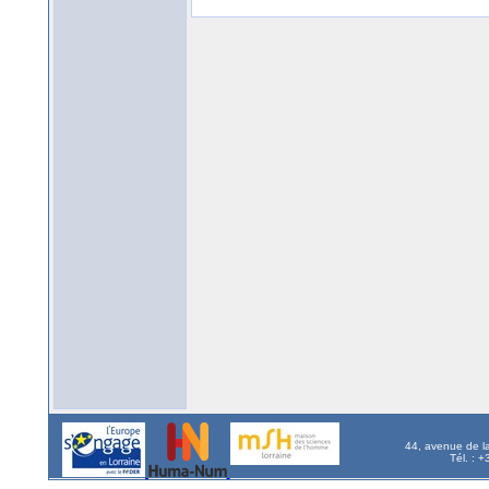
44, avenue de l
Tél. : 