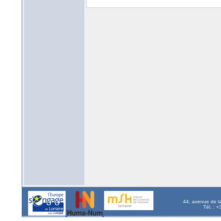
44, avenue de l
Tél. : 