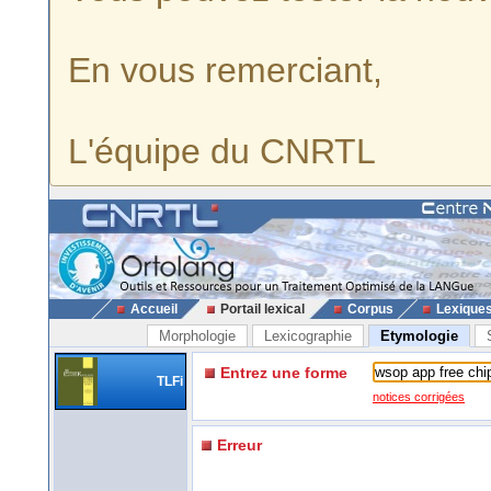
En vous remerciant,
L'équipe du CNRTL
Accueil
Portail lexical
Corpus
Lexique
Morphologie
Lexicographie
Etymologie
Entrez une forme
TLFi
notices corrigées
Erreur