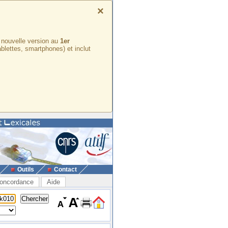
×
e nouvelle version au
1er
ablettes, smartphones) et inclut
Outils
Contact
oncordance
Aide