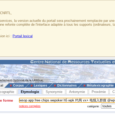
u CNRTL,
services, la version actuelle du portail sera prochainement remplacée par un
 une refonte complète de l'interface adaptée à tous les supports (ordinateurs, t
.
ion ici :
Portail lexical
cal
Corpus
Lexiques
Dictionnaires
Métalexicographie
cographie
Etymologie
Synonymie
Antonymie
Proxémie
C
ne forme
notices corrigées
catégorie :