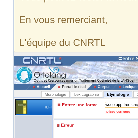
En vous remerciant,
L'équipe du CNRTL
Accueil
Portail lexical
Corpus
Lexique
Morphologie
Lexicographie
Etymologie
Entrez une forme
TLFi
notices corrigées
Erreur