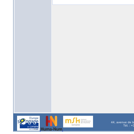
44, avenue de l
Tél. : 