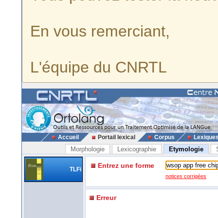
En vous remerciant,
L'équipe du CNRTL
Accueil
Portail lexical
Corpus
Lexique
Morphologie
Lexicographie
Etymologie
Entrez une forme
TLFi
notices corrigées
Erreur