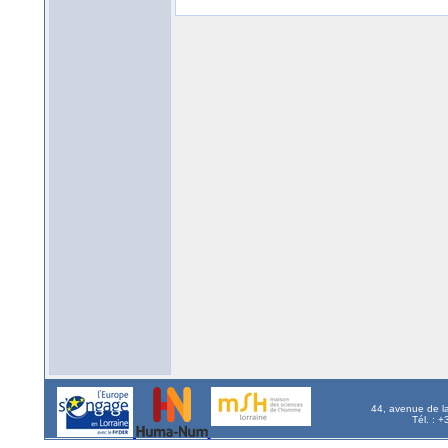
44, avenue de l
Tél. : 