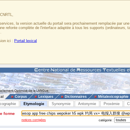
u CNRTL,
services, la version actuelle du portail sera prochainement remplacée par un
 une refonte complète de l'interface adaptée à tous les supports (ordinateurs, t
.
ion ici :
Portail lexical
cal
Corpus
Lexiques
Dictionnaires
Métalexicographie
cographie
Etymologie
Synonymie
Antonymie
Proxémie
C
ne forme
notices corrigées
catégorie :