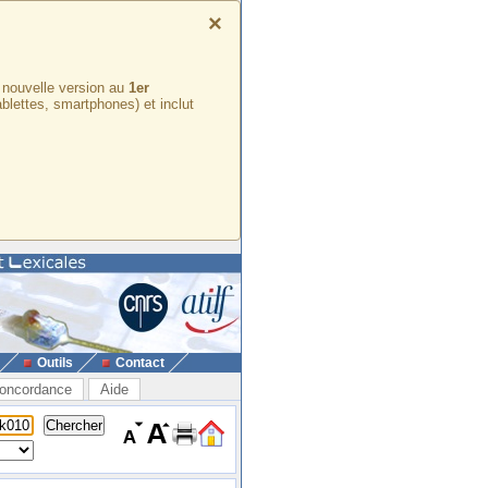
×
e nouvelle version au
1er
ablettes, smartphones) et inclut
Outils
Contact
oncordance
Aide