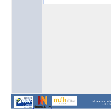
44, avenue de l
Tél. : 