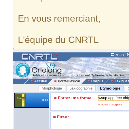
En vous remerciant,
L'équipe du CNRTL
Accueil
Portail lexical
Corpus
Lexique
Morphologie
Lexicographie
Etymologie
Entrez une forme
TLFi
notices corrigées
Erreur