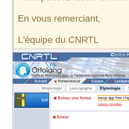
En vous remerciant,
L'équipe du CNRTL
Accueil
Portail lexical
Corpus
Lexique
Morphologie
Lexicographie
Etymologie
Entrez une forme
TLFi
notices corrigées
Erreur