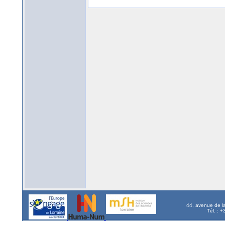
44, avenue de l
Tél. : 