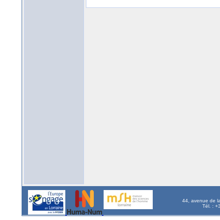
44, avenue de l
Tél. : 