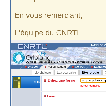
En vous remerciant,
L'équipe du CNRTL
Accueil
Portail lexical
Corpus
Lexique
Morphologie
Lexicographie
Etymologie
Entrez une forme
TLFi
notices corrigées
Erreur