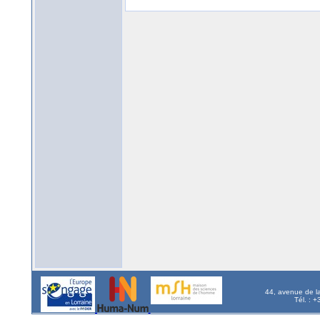
44, avenue de l
Tél. : 