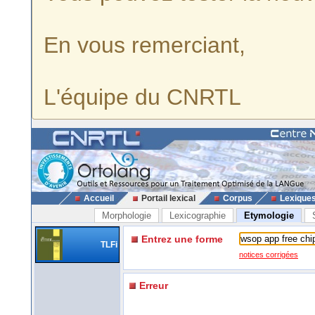
En vous remerciant,
L'équipe du CNRTL
Accueil
Portail lexical
Corpus
Lexique
Morphologie
Lexicographie
Etymologie
Entrez une forme
TLFi
notices corrigées
Erreur