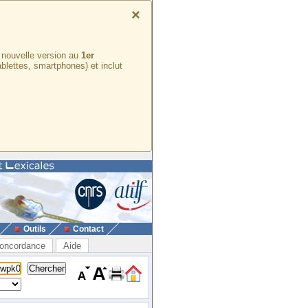
×
e nouvelle version au
1er
ablettes, smartphones) et inclut
Outils
Contact
oncordance
Aide