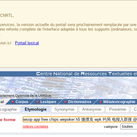
u CNRTL,
services, la version actuelle du portail sera prochainement remplacée par un
 une refonte complète de l'interface adaptée à tous les supports (ordinateurs, t
.
ion ici :
Portail lexical
cal
Corpus
Lexiques
Dictionnaires
Métalexicographie
cographie
Etymologie
Synonymie
Antonymie
Proxémie
C
ne forme
notices corrigées
catégorie :