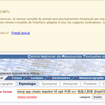
u CNRTL,
services, la version actuelle du portail sera prochainement remplacée par un
 une refonte complète de l'interface adaptée à tous les supports (ordinateurs, t
.
ion ici :
Portail lexical
cal
Corpus
Lexiques
Dictionnaires
Métalexicographie
cographie
Etymologie
Synonymie
Antonymie
Proxémie
C
ne forme
notices corrigées
catégorie :