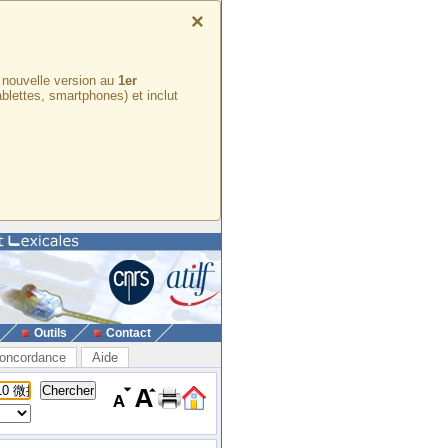
×
e nouvelle version au
1er
ablettes, smartphones) et inclut
Outils
Contact
oncordance
Aide