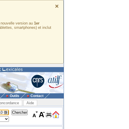
×
e nouvelle version au
1er
ablettes, smartphones) et inclut
Outils
Contact
oncordance
Aide