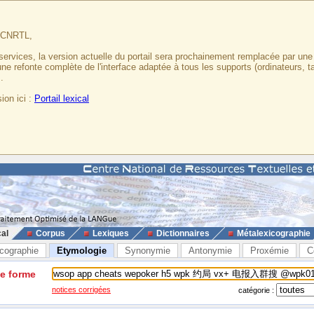
u CNRTL,
services, la version actuelle du portail sera prochainement remplacée par un
 une refonte complète de l'interface adaptée à tous les supports (ordinateurs, t
.
ion ici :
Portail lexical
cal
Corpus
Lexiques
Dictionnaires
Métalexicographie
cographie
Etymologie
Synonymie
Antonymie
Proxémie
C
ne forme
notices corrigées
catégorie :