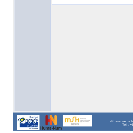
44, avenue de l
Tél. : 