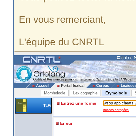
En vous remerciant,
L'équipe du CNRTL
Accueil
Portail lexical
Corpus
Lexique
Morphologie
Lexicographie
Etymologie
Entrez une forme
TLFi
notices corrigées
Erreur