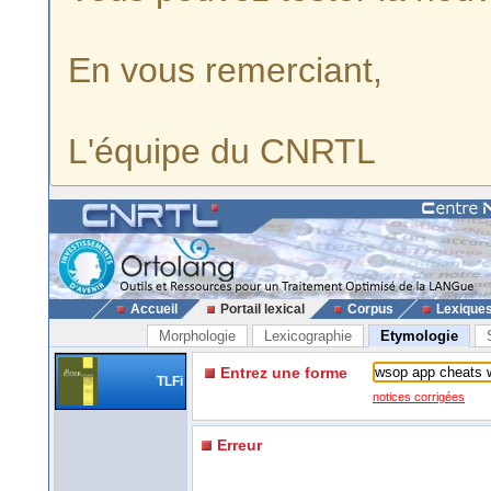
En vous remerciant,
L'équipe du CNRTL
Accueil
Portail lexical
Corpus
Lexique
Morphologie
Lexicographie
Etymologie
Entrez une forme
TLFi
notices corrigées
Erreur