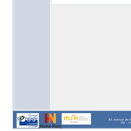
44, avenue de l
Tél. : 