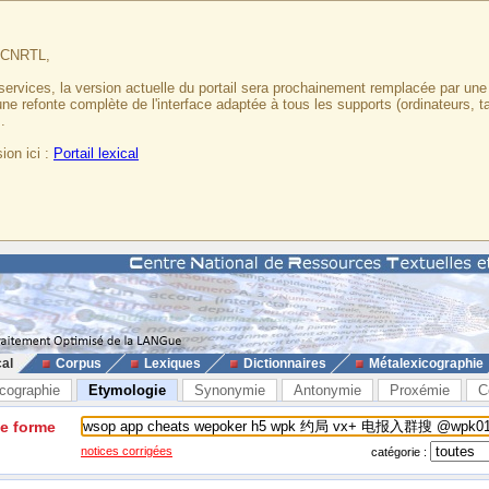
u CNRTL,
services, la version actuelle du portail sera prochainement remplacée par un
 une refonte complète de l'interface adaptée à tous les supports (ordinateurs, t
.
ion ici :
Portail lexical
cal
Corpus
Lexiques
Dictionnaires
Métalexicographie
cographie
Etymologie
Synonymie
Antonymie
Proxémie
C
ne forme
notices corrigées
catégorie :