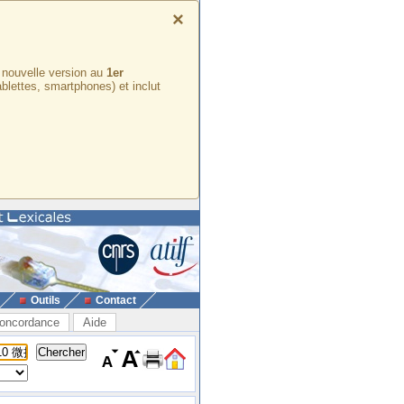
×
e nouvelle version au
1er
ablettes, smartphones) et inclut
Outils
Contact
oncordance
Aide