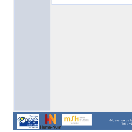
44, avenue de l
Tél. : 