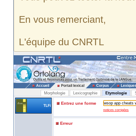
En vous remerciant,
L'équipe du CNRTL
Accueil
Portail lexical
Corpus
Lexique
Morphologie
Lexicographie
Etymologie
Entrez une forme
TLFi
notices corrigées
Erreur