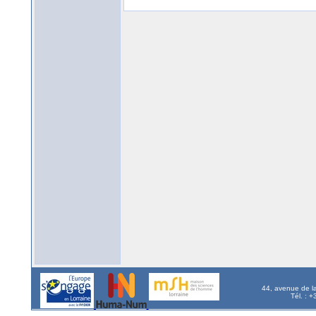
44, avenue de l
Tél. : 