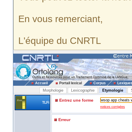
En vous remerciant,
L'équipe du CNRTL
Accueil
Portail lexical
Corpus
Lexique
Morphologie
Lexicographie
Etymologie
Entrez une forme
TLFi
notices corrigées
Erreur