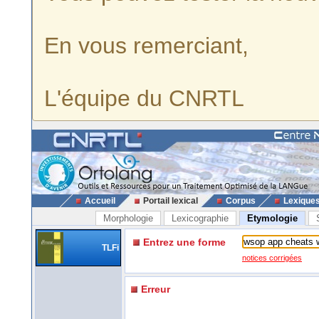
En vous remerciant,
L'équipe du CNRTL
Accueil
Portail lexical
Corpus
Lexique
Morphologie
Lexicographie
Etymologie
Entrez une forme
TLFi
notices corrigées
Erreur