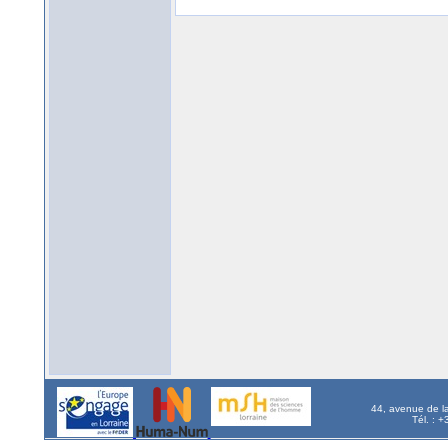
44, avenue de l
Tél. : 