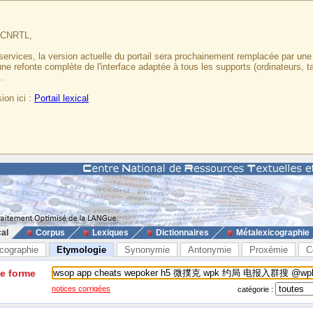
u CNRTL,
services, la version actuelle du portail sera prochainement remplacée par un
 une refonte complète de l'interface adaptée à tous les supports (ordinateurs, t
.
ion ici :
Portail lexical
cal
Corpus
Lexiques
Dictionnaires
Métalexicographie
cographie
Etymologie
Synonymie
Antonymie
Proxémie
C
ne forme
notices corrigées
catégorie :