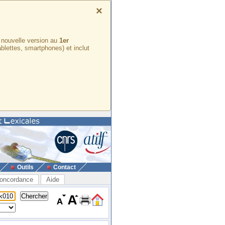
×
e nouvelle version au
1er
ablettes, smartphones) et inclut
Outils
Contact
oncordance
Aide