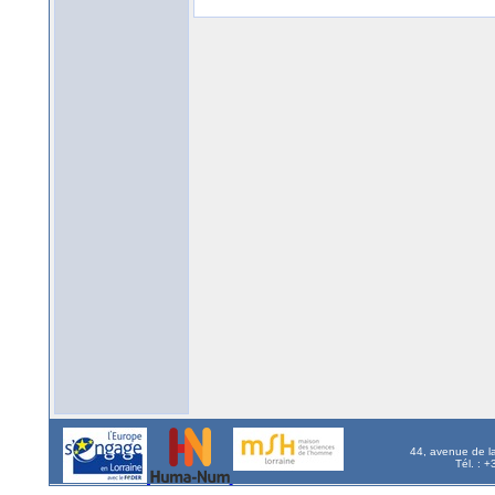
44, avenue de l
Tél. : 