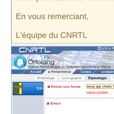
En vous remerciant,
L'équipe du CNRTL
Accueil
Portail lexical
Corpus
Lexique
Morphologie
Lexicographie
Etymologie
Entrez une forme
TLFi
notices corrigées
Erreur