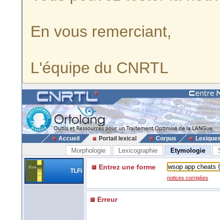
En vous remerciant,
L'équipe du CNRTL
Accueil
Portail lexical
Corpus
Lexique
Morphologie
Lexicographie
Etymologie
Entrez une forme
TLFi
notices corrigées
Erreur