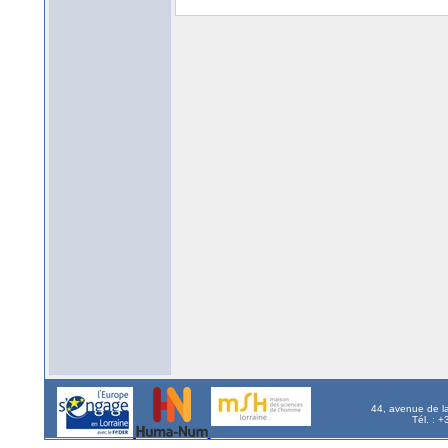
44, avenue de l
Tél. : 