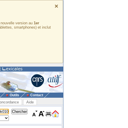
×
e nouvelle version au
1er
ablettes, smartphones) et inclut
Outils
Contact
oncordance
Aide