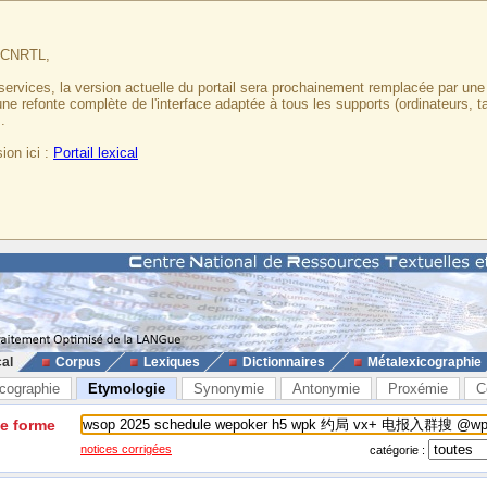
u CNRTL,
services, la version actuelle du portail sera prochainement remplacée par un
 une refonte complète de l'interface adaptée à tous les supports (ordinateurs, t
.
ion ici :
Portail lexical
cal
Corpus
Lexiques
Dictionnaires
Métalexicographie
cographie
Etymologie
Synonymie
Antonymie
Proxémie
C
ne forme
notices corrigées
catégorie :