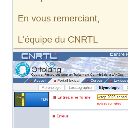
En vous remerciant,
L'équipe du CNRTL
Accueil
Portail lexical
Corpus
Lexique
Morphologie
Lexicographie
Etymologie
Entrez une forme
TLFi
notices corrigées
Erreur