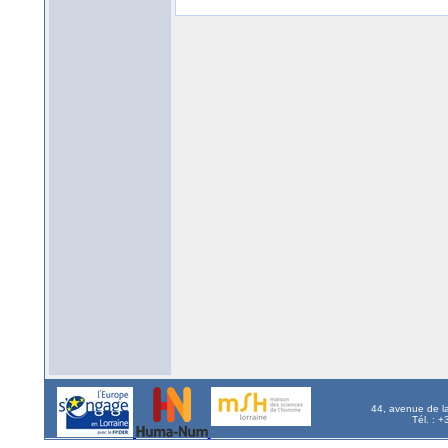
44, avenue de l
Tél. : 