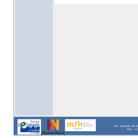
44, avenue de l
Tél. : 