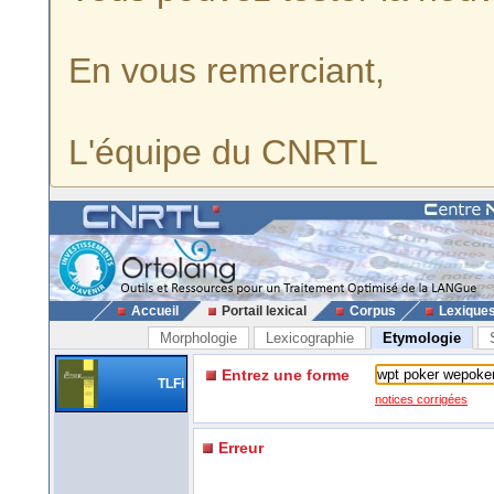
En vous remerciant,
L'équipe du CNRTL
Accueil
Portail lexical
Corpus
Lexique
Morphologie
Lexicographie
Etymologie
Entrez une forme
TLFi
notices corrigées
Erreur