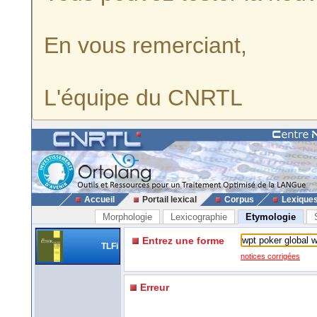
En vous remerciant,
L'équipe du CNRTL
Accueil
Portail lexical
Corpus
Lexique
Morphologie
Lexicographie
Etymologie
Entrez une forme
TLFi
notices corrigées
Erreur