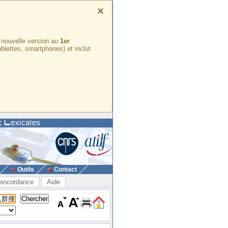
×
e nouvelle version au
1er
ablettes, smartphones) et inclut
Outils
Contact
oncordance
Aide