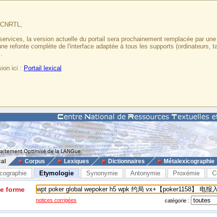
u CNRTL,
services, la version actuelle du portail sera prochainement remplacée par un
 une refonte complète de l'interface adaptée à tous les supports (ordinateurs, t
.
ion ici :
Portail lexical
cal
Corpus
Lexiques
Dictionnaires
Métalexicographie
cographie
Etymologie
Synonymie
Antonymie
Proxémie
C
ne forme
notices corrigées
catégorie :