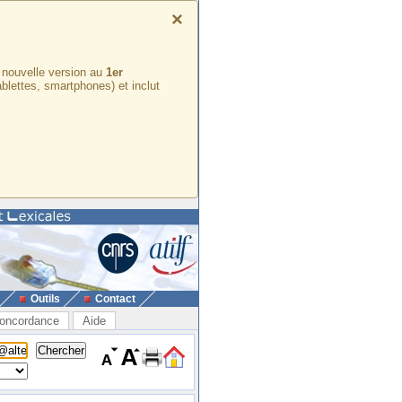
×
e nouvelle version au
1er
ablettes, smartphones) et inclut
Outils
Contact
oncordance
Aide