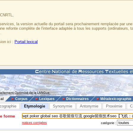
u CNRTL,
services, la version actuelle du portail sera prochainement remplacée par un
 une refonte complète de l'interface adaptée à tous les supports (ordinateurs, t
.
ion ici :
Portail lexical
cal
Corpus
Lexiques
Dictionnaires
Métalexicographie
cographie
Etymologie
Synonymie
Antonymie
Proxémie
C
ne forme
notices corrigées
catégorie :