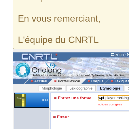
En vous remerciant,
L'équipe du CNRTL
Accueil
Portail lexical
Corpus
Lexique
Morphologie
Lexicographie
Etymologie
Entrez une forme
TLFi
notices corrigées
Erreur