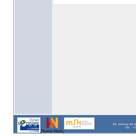
44, avenue de l
Tél. : 