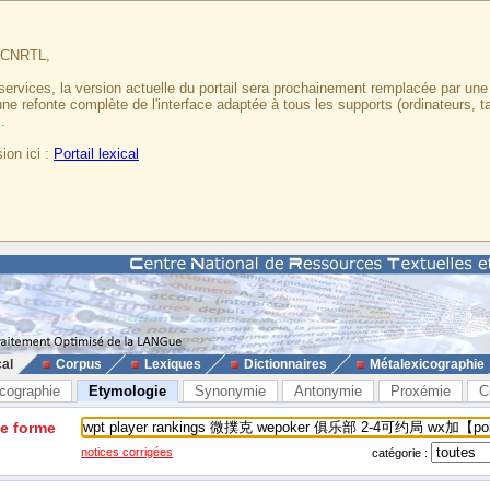
u CNRTL,
services, la version actuelle du portail sera prochainement remplacée par un
 une refonte complète de l'interface adaptée à tous les supports (ordinateurs, t
.
ion ici :
Portail lexical
cal
Corpus
Lexiques
Dictionnaires
Métalexicographie
cographie
Etymologie
Synonymie
Antonymie
Proxémie
C
ne forme
notices corrigées
catégorie :