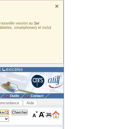
×
e nouvelle version au
1er
ablettes, smartphones) et inclut
Outils
Contact
oncordance
Aide