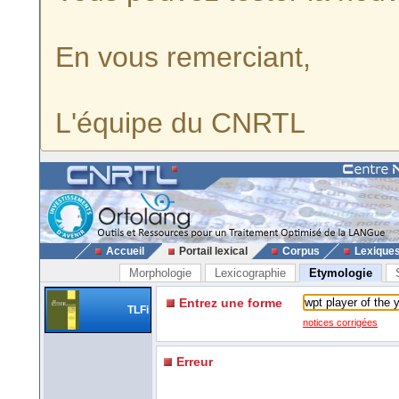
En vous remerciant,
L'équipe du CNRTL
Accueil
Portail lexical
Corpus
Lexique
Morphologie
Lexicographie
Etymologie
Entrez une forme
TLFi
notices corrigées
Erreur