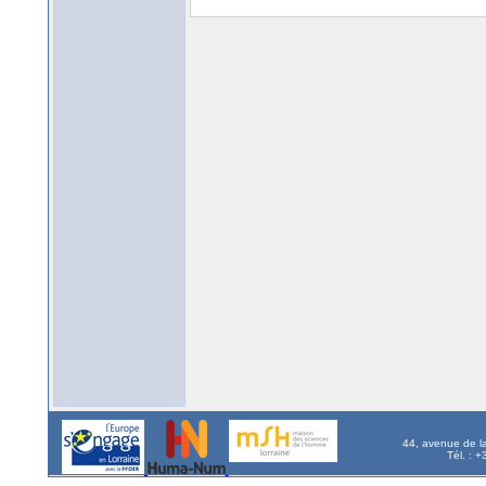
44, avenue de l
Tél. : 