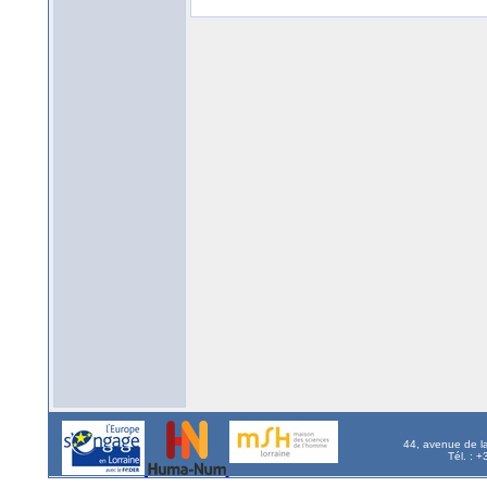
44, avenue de l
Tél. : 