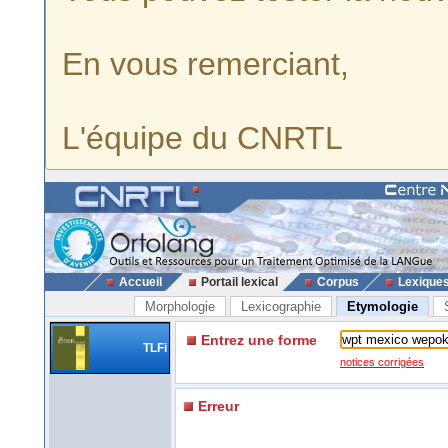
En vous remerciant,
L'équipe du CNRTL
Accueil
Portail lexical
Corpus
Lexique
Morphologie
Lexicographie
Etymologie
Entrez une forme
TLFi
notices corrigées
Erreur