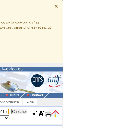
×
e nouvelle version au
1er
ablettes, smartphones) et inclut
Outils
Contact
oncordance
Aide