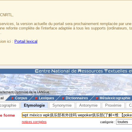
u CNRTL,
services, la version actuelle du portail sera prochainement remplacée par un
 une refonte complète de l'interface adaptée à tous les supports (ordinateurs, t
.
ion ici :
Portail lexical
cal
Corpus
Lexiques
Dictionnaires
Métalexicographie
cographie
Etymologie
Synonymie
Antonymie
Proxémie
C
ne forme
notices corrigées
catégorie :