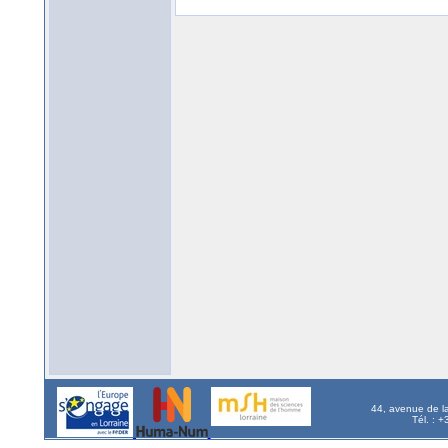
44, avenue de l
Tél. : 