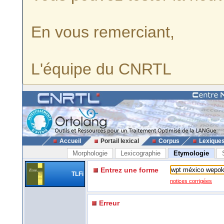
En vous remerciant,
L'équipe du CNRTL
Accueil
Portail lexical
Corpus
Lexique
Morphologie
Lexicographie
Etymologie
Entrez une forme
TLFi
notices corrigées
Erreur