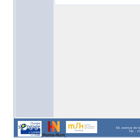
44, avenue de l
Tél. : 