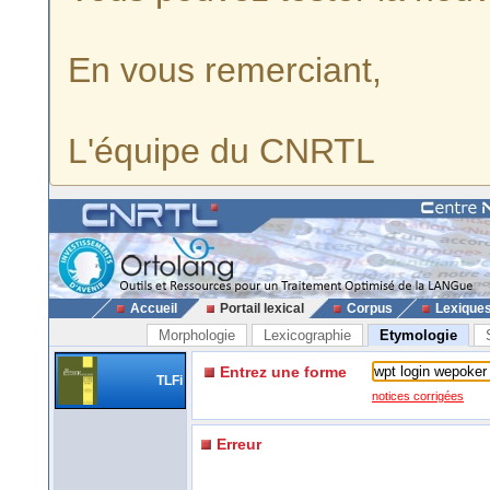
En vous remerciant,
L'équipe du CNRTL
Accueil
Portail lexical
Corpus
Lexique
Morphologie
Lexicographie
Etymologie
Entrez une forme
TLFi
notices corrigées
Erreur