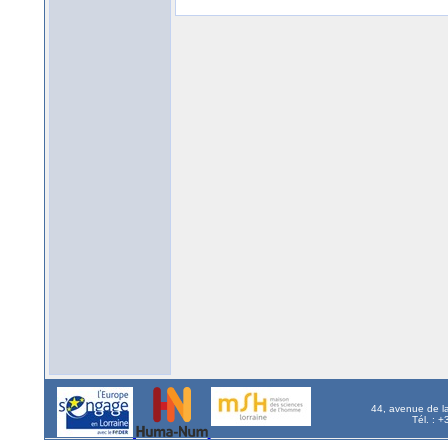
44, avenue de l
Tél. : 