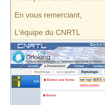
En vous remerciant,
L'équipe du CNRTL
Accueil
Portail lexical
Corpus
Lexique
Morphologie
Lexicographie
Etymologie
Entrez une forme
TLFi
notices corrigées
Erreur