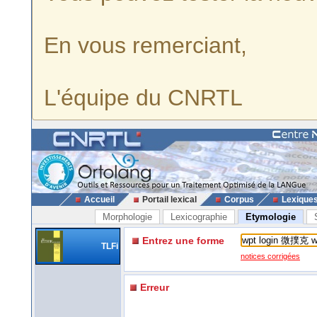
En vous remerciant,
L'équipe du CNRTL
Accueil
Portail lexical
Corpus
Lexique
Morphologie
Lexicographie
Etymologie
Entrez une forme
TLFi
notices corrigées
Erreur