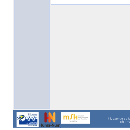
44, avenue de l
Tél. : 