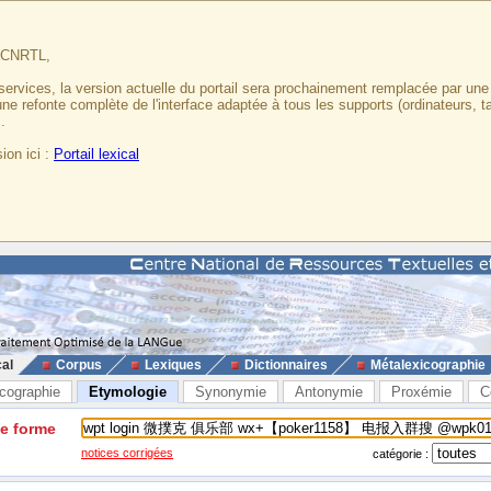
u CNRTL,
services, la version actuelle du portail sera prochainement remplacée par un
 une refonte complète de l'interface adaptée à tous les supports (ordinateurs, t
.
ion ici :
Portail lexical
cal
Corpus
Lexiques
Dictionnaires
Métalexicographie
cographie
Etymologie
Synonymie
Antonymie
Proxémie
C
ne forme
notices corrigées
catégorie :