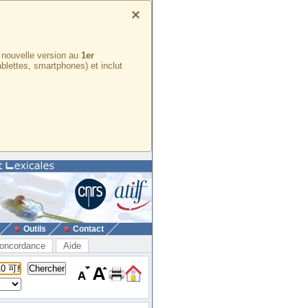
×
e nouvelle version au
1er
ablettes, smartphones) et inclut
Outils
Contact
oncordance
Aide