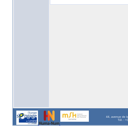
44, avenue de l
Tél. : 