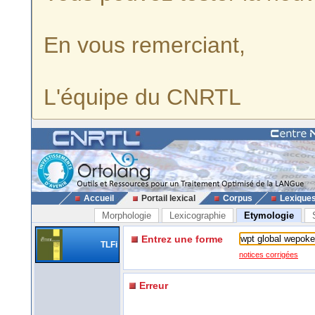
En vous remerciant,
L'équipe du CNRTL
Accueil
Portail lexical
Corpus
Lexique
Morphologie
Lexicographie
Etymologie
Entrez une forme
TLFi
notices corrigées
Erreur