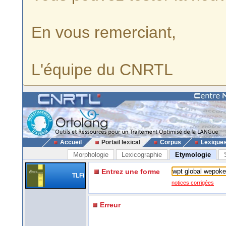
En vous remerciant,
L'équipe du CNRTL
Accueil
Portail lexical
Corpus
Lexique
Morphologie
Lexicographie
Etymologie
Entrez une forme
TLFi
notices corrigées
Erreur