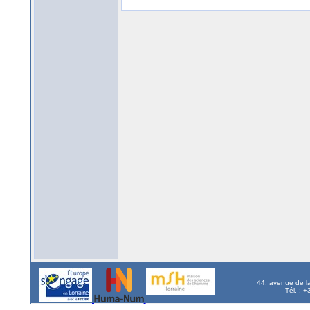
44, avenue de l
Tél. : 