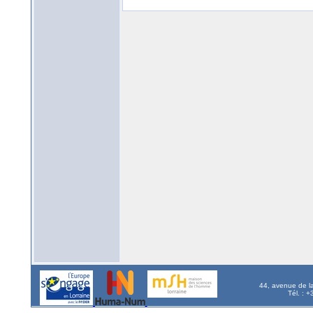
44, avenue de l
Tél. : 