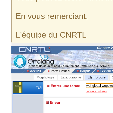
En vous remerciant,
L'équipe du CNRTL
Accueil
Portail lexical
Corpus
Lexique
Morphologie
Lexicographie
Etymologie
Entrez une forme
TLFi
notices corrigées
Erreur